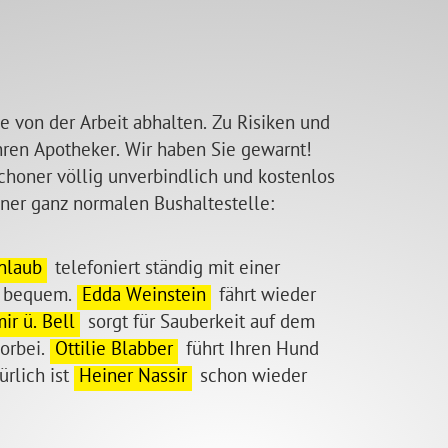
 von der Arbeit abhalten. Zu Risiken und
hren Apotheker. Wir haben Sie gewarnt!
choner völlig unverbind­lich und kostenlos
iner ganz normalen Bushaltestelle:
nlaub
telefoniert ständig mit einer
k bequem.
Edda Weinstein
fährt wieder
mir ü. Bell
sorgt für Sauberkeit auf dem
orbei.
Ottilie Blabber
führt Ihren Hund
ürlich ist
Heiner Nassir
schon wieder