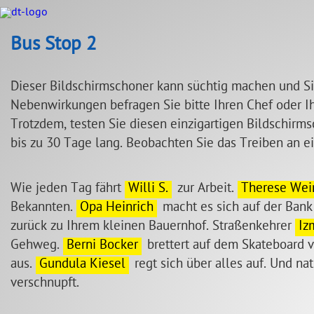
Bus Stop 2
Dieser Bildschirmschoner kann süchtig machen und Sie
Nebenwirkungen befragen Sie bitte Ihren Chef oder I
Trotzdem, testen Sie diesen einzigartigen Bildschirms
bis zu 30 Tage lang. Beobachten Sie das Treiben an e
Wie jeden Tag fährt
Willi S.
zur Arbeit.
Therese Wei
Bekannten.
Opa Heinrich
macht es sich auf der Ban
zurück zu Ihrem kleinen Bauernhof. Straßenkehrer
Iz
Gehweg.
Berni Bocker
brettert auf dem Skateboard v
aus.
Gundula Kiesel
regt sich über alles auf. Und nat
verschnupft.